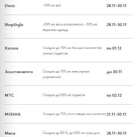
Deviz
-10% на всё
28.11-30.11
ShopStyle
-20% на весь ассортимент, -10% на
28.11-30.11
верхнюю одежду
Xistore
Скидки до 70% на больше количество
по 01.12
умных гаджетов
Золотая мечта
Скидки до 75% на ювелирные
до 30.11
украшения
МТС
Скидки до 50% на гаджеты
по 02.12
MISSHA
Скидки до 75%, есть товары исключения
21.11-30.11
Мила
Скидки до 80 %, до 50% на тушь для
28.11-30.11