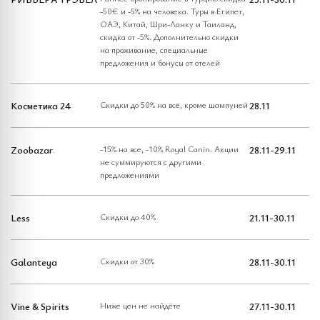
-50€ и -5% на человека. Туры в Египет,
ОАЭ, Китай, Шри-Ланку и Таиланд,
скидка от -5%. Дополнительно скидки
на проживание, специальные
предложения и бонусы от отелей
Косметика 24
Скидки до 50% на всё, кроме шампуней
28.11
Zoobazar
-15% на все, -10% Royal Canin. Акции
28.11-29.11
не суммируются с другими
предложениями
Less
Скидки до 40%
21.11-30.11
Galanteya
Скидки от 30%
28.11-30.11
Vine & Spirits
Ниже цен не найдёте
27.11-30.11