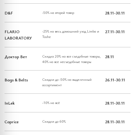
D&F
-50% на второй товар
28.11-30.11
FLARIO
-25% на весь домашний уход Limba и
27.11-30.11
Tashe
LABORATORY
Доктор Вет
Скидка 20% на все съедобные товары,
28.11
40% на все несъедобные товары
Bags & Belts
Cкидки до -50% на выделенный
26.11-30.11
ассортимент
InLek
-10% на всё
28.11-30.11
Caprice
Скидки до 60%
28.11-30.11