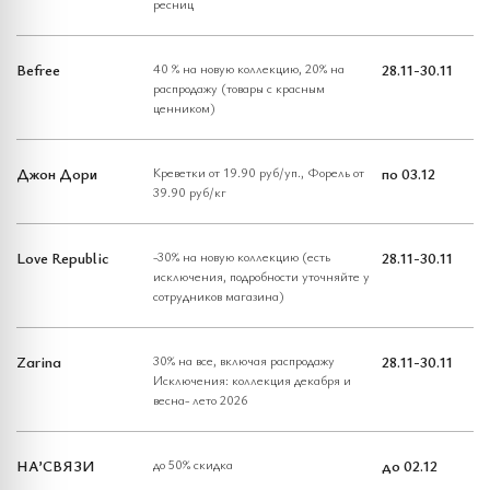
ресниц
Befree
40 % на новую коллекцию, 20% на
28.11-30.11
распродажу (товары с красным
ценником)
Джон Дори
Креветки от 19.90 руб/уп., Форель от
по 03.12
39.90 руб/кг
Love Republic
-30% на новую коллекцию (есть
28.11-30.11
исключения, подробности уточняйте у
сотрудников магазина)
Zarina
30% на все, включая распродажу
28.11-30.11
Исключения: коллекция декабря и
весна- лето 2026
НА’СВЯЗИ
до 50% скидка
до 02.12