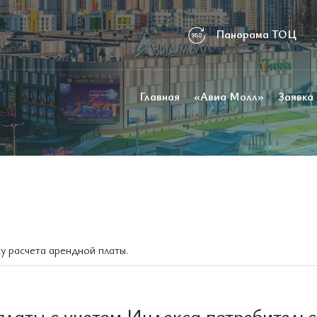
Панорама ТОЦ
Главная
«Авиа Молл»
Заявка
у расчета арендной платы.
платы с учетом Индекса потребительс