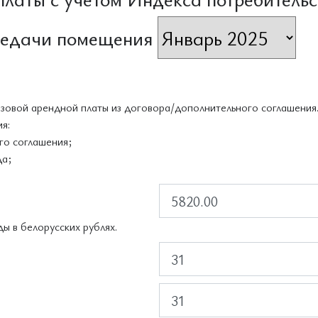
редачи помещения
азовой арендной платы из договора/дополнительного соглашения
я:
го соглашения;
да;
П
ы в белорусских рублях.