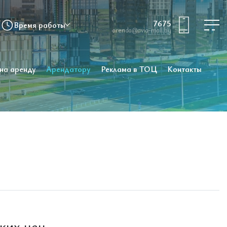
7675
Время работы
arenda@avia-mall.by
 на аренду
Арендатору
Реклама в ТОЦ
Контакты
ких цен.