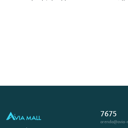
7675
arenda@avia-