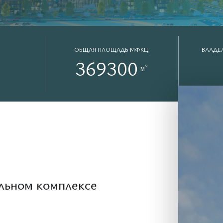
ОБЩАЯ ПЛОЩАДЬ МФКЦ
ВЛАДЕ
3
6
9
3
0
0
м²
льном комплексе