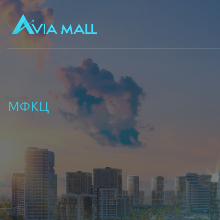
лока
Бизнес-комплекс МФКЦ расположен в
World» по соседству с крупны
МФКЦ