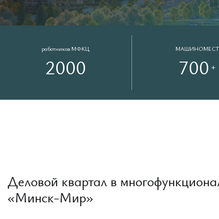
работников МФКЦ
МАШИНОМЕСТ
2
0
0
0
7
0
0
+
Деловой квартал в многофункциона
«Минск-Мир»