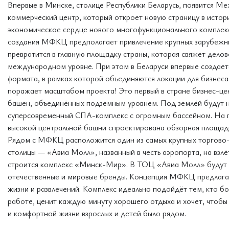
Впервые в Минске, столице Республики Беларусь, появится 
коммерческий центр, который откроет новую страницу в истор
экономическое сердце нового многофункционального компле
создания МФКЦ предполагает привлечение крупных зарубежны
превратится в главную площадку страны, которая свяжет дело
международном уровне. При этом в Беларуси впервые создает
формата, в рамках которой объединяются локации для бизнес
поражает масштабом проекта! Это первый в стране бизнес-цен
башен, объединённых подземным уровнем. Под землёй будут н
суперсовременный СПА-комплекс с огромным бассейном. На 
высокой центральной башни спроектирована обзорная площадк
Рядом с МФКЦ расположится один из самых крупных торгово
столицы — «Авиа Молл», названный в честь аэропорта, на взл
строится комплекс «Минск-Мир». В ТОЦ «Авиа Молл» будут 
отечественные и мировые бренды. Концепция МФКЦ предлагае
жизни и развлечений. Комплекс идеально подойдёт тем, кто б
работе, ценит каждую минуту хорошего отдыха и хочет, чтобы
и комфортной жизни взрослых и детей было рядом.