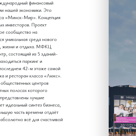
Международный финансовый
ии нашей экономики. Это
кса «Минск-Мир». Концепция
х инвесторов. Проект
вое сообщество на
ся уникальная среда нового
а, жизни и отдыха. МФКЦ
тр, состоящий из 5 зданий-
аходиться паркинг и
последнем 42-м этаже самой
а и ресторан класса «Люкс».
-общественных центров
ётных полосах которого
представлены лучшие
т идеальный синтез бизнеса,
ольшую часть времени отдаёт
 абсолютно всё для счастливой