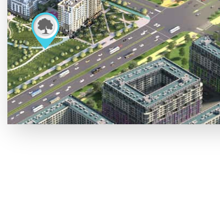
впечетляющий масштаб
МФКЦ — это 5 высотных зданий-баше
стил