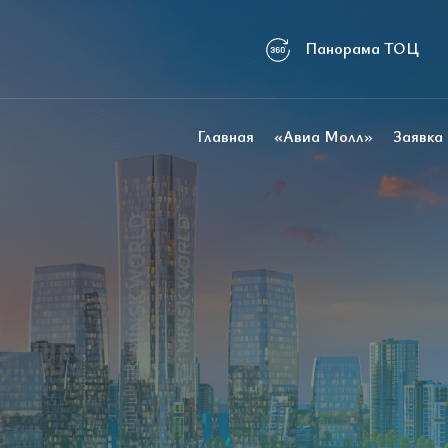
Панорама ТОЦ
ция
Главная
«Авиа Молл»
Заявка
 центре делового квартала «Minsk
м ТОЦ с мировыми брендами.